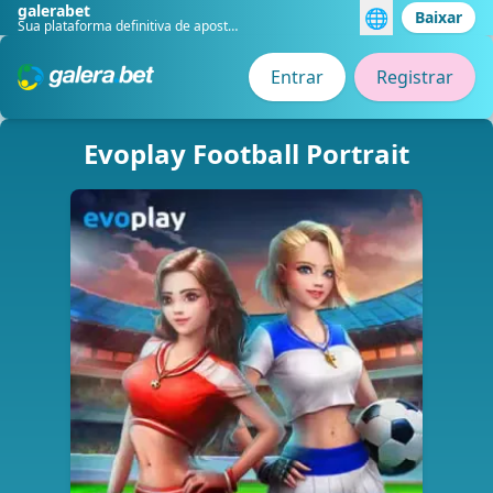
galerabet
🌐
Baixar
Sua plataforma definitiva de apostas online
Entrar
Registrar
Evoplay Football Portrait