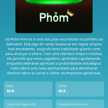
Gò Phỏm Portrait é uma das joias escondidas no portfólio do
Galerabet. Este jogo de cartas baseia-se em regras simples
mas envolventes, exigindo tanto habilidade quanto sorte
para alcançar a vitória. Com uma interface limpa e intuitiva,
ele permite que novos jogadores aprendam rapidamente,
enquanto veteranos apreciam a profundidade estratégica.
Cada mão é uma nova oportunidade para demonstrar
domínio sobre as cartas e colher recompensas generosas.
Rolos
Linhas
N/A
N/A
Linhas de Pagamento
Frequência de Acerto