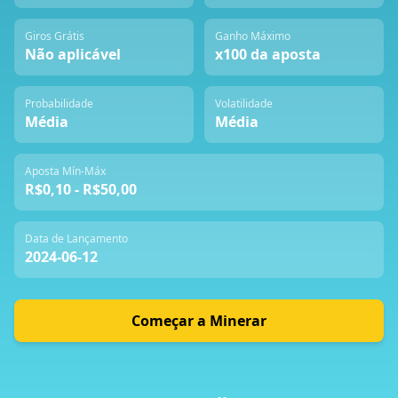
Giros Grátis
Ganho Máximo
Não aplicável
x100 da aposta
Probabilidade
Volatilidade
Média
Média
Aposta Mín-Máx
R$0,10 - R$50,00
Data de Lançamento
2024-06-12
Começar a Minerar