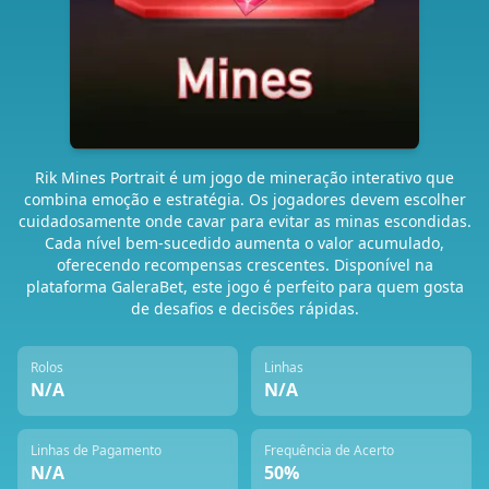
Rik Mines Portrait é um jogo de mineração interativo que
combina emoção e estratégia. Os jogadores devem escolher
cuidadosamente onde cavar para evitar as minas escondidas.
Cada nível bem-sucedido aumenta o valor acumulado,
oferecendo recompensas crescentes. Disponível na
plataforma GaleraBet, este jogo é perfeito para quem gosta
de desafios e decisões rápidas.
Rolos
Linhas
N/A
N/A
Linhas de Pagamento
Frequência de Acerto
N/A
50%