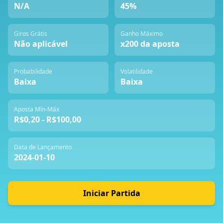
N/A
45%
Giros Grátis
Ganho Máximo
Não aplicável
x200 da aposta
Probabilidade
Volatilidade
Baixa
Baixa
Aposta Mín-Máx
R$0,20 - R$100,00
Data de Lançamento
2024-01-10
Iniciar Partida