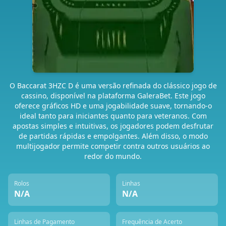
O Baccarat 3HZC D é uma versão refinada do clássico jogo de
cassino, disponível na plataforma GaleraBet. Este jogo
oferece gráficos HD e uma jogabilidade suave, tornando-o
ideal tanto para iniciantes quanto para veteranos. Com
apostas simples e intuitivas, os jogadores podem desfrutar
de partidas rápidas e empolgantes. Além disso, o modo
multijogador permite competir contra outros usuários ao
redor do mundo.
Rolos
Linhas
N/A
N/A
Linhas de Pagamento
Frequência de Acerto