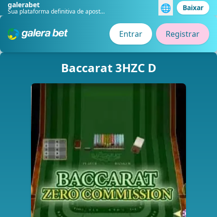
galerabet
🌐
Baixar
Sua plataforma definitiva de apostas online
Entrar
Registrar
Baccarat 3HZC D